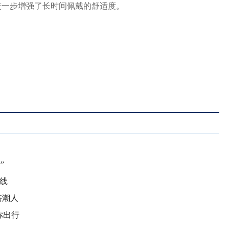
进一步增强了长时间佩戴的舒适度。
”
线
搭潮人
你出行