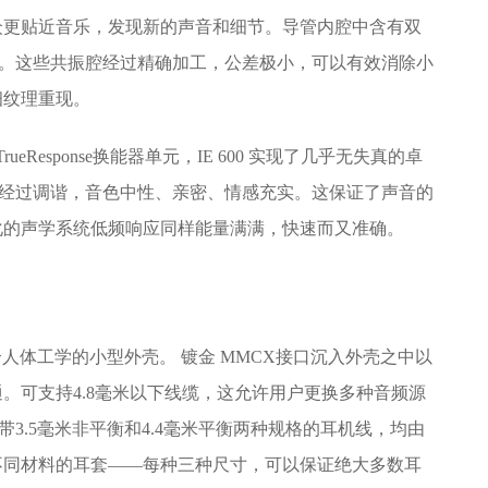
众更贴近音乐，发现新的声音和细节。导管内腔中含有双
关键。这些共振腔经过精确加工，公差极小，可以有效消除小
细纹理重现。
esponse换能器单元，IE 600 实现了几乎无失真的卓
后腔经过调谐，音色中性、亲密、情感充实。这保证了声音的
化的声学系统低频响应同样能量满满，快速而又准确。
合人体工学的小型外壳。 镀金 MMCX接口沉入外壳之中以
。可支持4.8毫米以下线缆，这允许用户更换多种音频源
附带3.5毫米非平衡和4.4毫米平衡两种规格的耳机线，均由
不同材料的耳套——每种三种尺寸，可以保证绝大多数耳