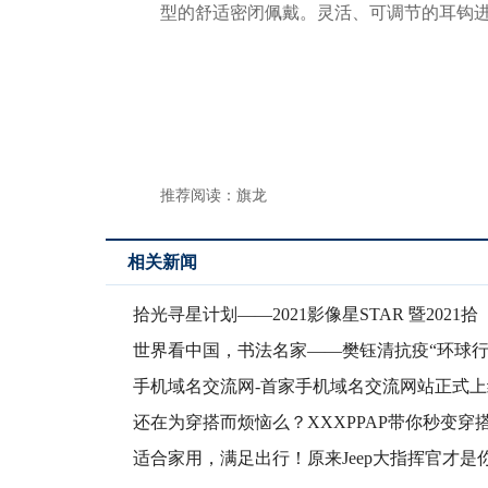
型的舒适密闭佩戴。灵活、可调节的耳钩
推荐阅读：
旗龙
相关新闻
拾光寻星计划——2021影像星STAR 暨2021拾
世界看中国，书法名家——樊钰清抗疫“环球行
手机域名交流网-首家手机域名交流网站正式上
还在为穿搭而烦恼么？XXXPPAP带你秒变穿
适合家用，满足出行！原来Jeep大指挥官才是