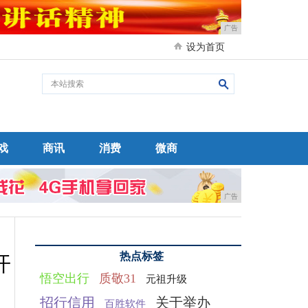
广告
设为首页
戏
商讯
消费
微商
广告
热点标签
开
悟空出行
质敬31
元祖升级
招行信用
关于举办
百胜软件