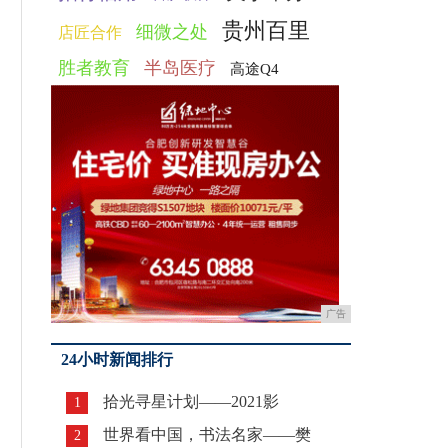
贵州百里
细微之处
店匠合作
胜者教育
半岛医疗
高途Q4
广告
24小时新闻排行
拾光寻星计划——2021影
1
世界看中国，书法名家——樊
2