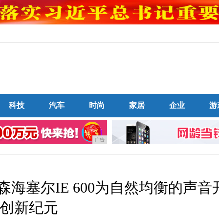
科技
汽车
时尚
家居
企业
游
广告
海塞尔IE 600为自然均衡的声音
创新纪元