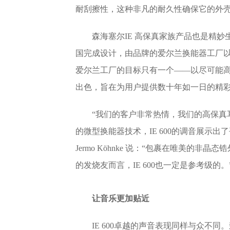
耐刮擦性，这种非凡的耐久性确保它的外
森海塞尔IE 高保真家族产品也是精妙生产
国完成设计，由品牌的爱尔兰换能器工厂
爱尔兰工厂的目标只有一个——以尽可能高的
出色，旨在为用户提供数十年如一日的精
“我们的客户非常热情，我们的高保真耳
的微型换能器技术，IE 600的调音展示
Jermo Köhnke 说：“包裹在唯美的非
的发烧友而言，IE 600也一定是参考级的。
让音乐更加贴近
IE 600卓越的声音表现同样与众不同