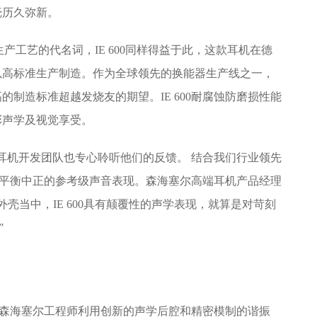
壳历久弥新。
工艺的代名词，IE 600同样得益于此，这款耳机在德
以高标准生产制造。作为全球领先的换能器生产线之一，
制造标准超越发烧友的期望。IE 600耐腐蚀防磨损性能
彩声学及视觉享受。
机开发团队也专心聆听他们的反馈。 结合我们行业领先
出了平衡中正的参考级声音表现。森海塞尔高端耳机产品经理
晶态锆外壳当中，IE 600具有颠覆性的声学表现，就算是对苛刻
”
。森海塞尔工程师利用创新的声学后腔和精密模制的谐振