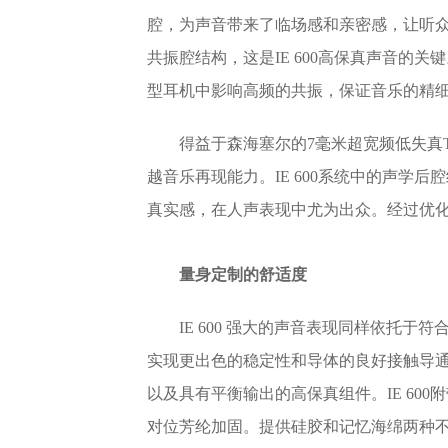
腔，为声音带来了临场感和亲密感，让听
共振腔结构，这是IE 600高保真声音的
型耳机中影响高频的共振，保证音乐的精
得益于森海塞尔的7毫米超宽频低失真TrueR
越音乐再现能力。IE 600系统中的声学
真实感，在人声表现中尤为出众。经过优
量身定制
的舒适度
IE 600 强大的声音表现同样依托于符
实现更出色的稳定性和导体的良好接触导通
以及具有平衡输出的高保真组件。IE 600
对位芳纶加固。提供硅胶和记忆海绵两种