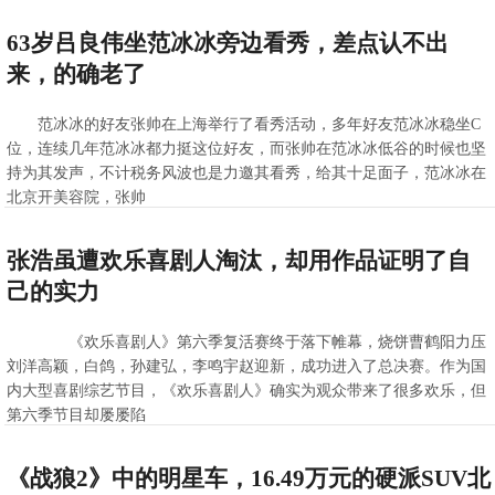
>>查看全文
2020-10-10 11:41:55
63岁吕良伟坐范冰冰旁边看秀，差点认不出
来，的确老了
范冰冰的好友张帅在上海举行了看秀活动，多年好友范冰冰稳坐C
位，连续几年范冰冰都力挺这位好友，而张帅在范冰冰低谷的时候也坚
持为其发声，不计税务风波也是力邀其看秀，给其十足面子，范冰冰在
北京开美容院，张帅
>>查看全文
2020-10-10 11:41:24
张浩虽遭欢乐喜剧人淘汰，却用作品证明了自
己的实力
《欢乐喜剧人》第六季复活赛终于落下帷幕，烧饼曹鹤阳力压
刘洋高颖，白鸽，孙建弘，李鸣宇赵迎新，成功进入了总决赛。作为国
内大型喜剧综艺节目，《欢乐喜剧人》确实为观众带来了很多欢乐，但
第六季节目却屡屡陷
>>查看全文
2020-04-27 16:46:59
《战狼2》中的明星车，16.49万元的硬派SUV北