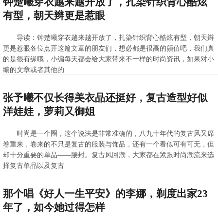
钟楚曦穿衣越来越开放了，扎染针织背心酷炫
有型，朝天辫更是惹眼
导读：钟楚曦穿衣越来越开放了，扎染针织背心酷炫有型，朝天辫
更是惹眼各位点开这篇文章的朋友们，想必都是很高的颜值吧，我们真
的是很有缘哦，小编每天都会给大家带来不一样的时尚资讯，如果对小
编的文章或者其他的
>>查看全文
2020-10-10 11:43:59
张予曦不仅长得美衣品还挺好，复古造型好似
洋娃娃，萝莉又御姐
时尚是一个圈，这个说法是非常准确的，八九十年代的复古风又席
卷重来，卷来的不只是复古的服装与饰品，还有一个看似可有可无，但
却十分重要的单品——腰封。复古风回潮，大家都在紧跟时尚潮流来选
择复古单品以及复古
>>查看全文
2020-10-10 11:43:39
那个唱《好人一生平安》的李娜，剃度出家23
年了，如今她过得怎样