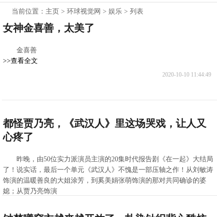
当前位置：
主页
>
环球视觉网
>
娱乐
> 列表
女神金喜善，太美了
金喜善
>>查看全文
2020-10-10 11:44:49
都怪贾乃亮，《武汉人》里这场哭戏，让人又
心疼了
昨晚，由50位实力派演员主演的20集时代报告剧《在一起》大结局
了！说实话，最后一个单元《武汉人》不愧是一部压轴之作！从刘敏涛
饰演的温暖善良的大姐涂芳，到奚美娟张萌饰演的那对共同确诊的婆
媳；从贾乃亮饰演
>>查看全文
2020-10-10 11:44:24