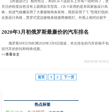
【外观设计】 相对而言，本田CR-V这款车上市有一段时间了，受
关注的程度自然没有上面两款车型高，CR-V采用的是本田家族设计风
格，前进气格栅采用了大量镀铬饰条装饰，尾部采用了“L”型尾灯组的
全新设计风格，贯穿式宽边镀铬条链接两侧尾灯。外观上相对比较平
庸，好在也十分的耐看！
>>查看全文
2020年3月初俄罗斯最廉价的汽车排名
2020-03-09 10:29:34
俄罗斯SPEEDME网2020年3月8日报道，本次排名的汽车价格不包
括汽车的折扣和特殊优惠。
>>查看全文
2020-03-09 10:29:11
首页
1
2
下一页
热点标签