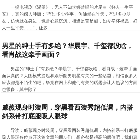
一提电视剧《渴望》，无人不知李娜曾唱的片尾曲《好人一生平
安》，真的感人肺腑：“有过多少往事，仿佛就在昨天，有过多少朋
友，仿佛就在身边，也曾心意沉沉，相逢是苦是甜，如今举杯祝愿，好
人一生平安……”，让多
>>查看全文
2020-10-10 11:43:19
男星的绅士手有多绝？华晨宇、千玺都没啥，
看肖战这牵手画面？
男星的“绅士手”有多绝？华晨宇、千玺都没啥，看肖战：这牵手画
面认真的？大图模式提起和娱乐圈男明星有关的一些话题，相信很多人
应该都是不陌生的吧，毕竟在网上和他们有关的话题会让人热议的方面
也很多，其中除了
>>查看全文
2020-10-10 11:43:01
戚薇现身时装周，穿黑看西装秀超低调，内搭
斜系带打底服吸人眼球
导读：戚薇现身时装周，穿黑看西装秀超低调，内搭斜系带打底服
吸人眼球各位点开这篇文章的朋友们，想必都是很高的颜值吧，我们真