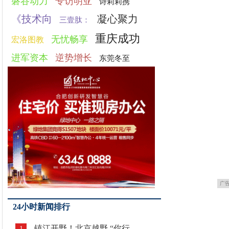
磐谷动力
专访明亚
诗莉莉携
《技术向
凝心聚力
三壹肽：
重庆成功
无忧畅享
宏洛图教
进军资本
逆势增长
东莞冬至
广
24小时新闻排行
镇江开野！北京越野 “你行
1