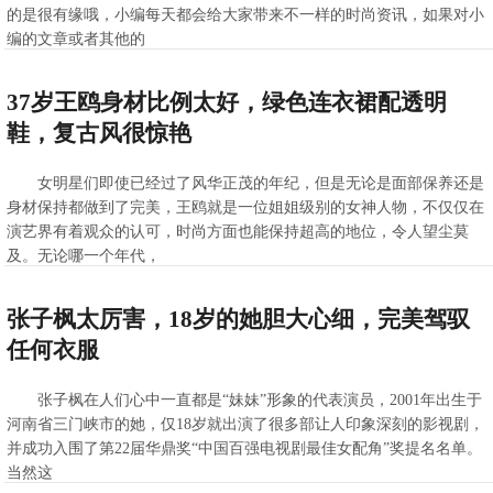
的是很有缘哦，小编每天都会给大家带来不一样的时尚资讯，如果对小
编的文章或者其他的
>>查看全文
2020-10-10 11:42:38
37岁王鸥身材比例太好，绿色连衣裙配透明
鞋，复古风很惊艳
女明星们即使已经过了风华正茂的年纪，但是无论是面部保养还是
身材保持都做到了完美，王鸥就是一位姐姐级别的女神人物，不仅仅在
演艺界有着观众的认可，时尚方面也能保持超高的地位，令人望尘莫
及。无论哪一个年代，
>>查看全文
2020-10-10 11:42:17
张子枫太厉害，18岁的她胆大心细，完美驾驭
任何衣服
张子枫在人们心中一直都是“妹妹”形象的代表演员，2001年出生于
河南省三门峡市的她，仅18岁就出演了很多部让人印象深刻的影视剧，
并成功入围了第22届华鼎奖“中国百强电视剧最佳女配角”奖提名名单。
当然这