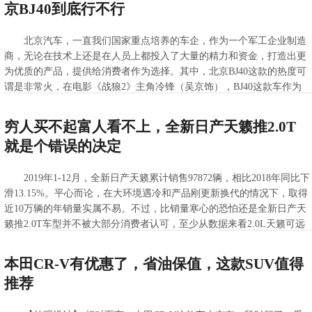
京BJ40到底行不行
北京汽车，一直我们国家重点培养的车企，作为一个军工企业制造
商，无论在技术上还是在人员上都投入了大量的精力和资金，打造出更
为优质的产品，提供给消费者作为选择。其中，北京BJ40这款的热度可
谓是非常火，在电影《战狼2》主角冷锋（吴京饰），BJ40这款车作为
它的座驾，在经历了各种环境中的考验后，依然能够表现坚挺，在安全
性及质量可靠性上完全不用担心，赢得了消费者们的信赖与支持，并且
穷人买不起富人看不上，全新日产天籁推2.0T
参加了环塔比赛，在越野能力上表现优异，让消费者花更少的钱就能享
就是个错误的决定
受到更高级别的越野性能，让一些预算有限的消费者也能享受到越野带
来的乐趣，从而提高生活情趣。
2019年1-12月，全新日产天籁累计销售97872辆，相比2018年同比下
>>查看全文
滑13.15%。平心而论，在大环境遇冷和产品刚更新换代的情况下，取得
2020-03-09 10:30:20
近10万辆的年销量实属不易。不过，比销量寒心的恐怕还是全新日产天
籁推2.0T车型并不被大部分消费者认可，至少从数据来看2.0L天籁可远
远比2.0T天籁更受欢迎。
>>查看全文
本田CR-V有优惠了，省油保值，这款SUV值得
2020-03-09 10:29:53
推荐