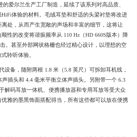
尔先进的爱尔兰生产工厂制造，延续了该系列对高品质、
HiFi体验的材料。毛绒耳垫和舒适的头梁衬垫将改进
适当距离处，从而产生宽敞的声场和丰富的细节，这将让
的改变将谐振频率从 110 Hz（HD 660S版本）降
的重击。甚至外部网状格栅也经过精心设计，以理想的空
放式聆听体验。
现代设备，随附两根 1.8 米（5.8 英尺）可拆卸耳机线，
体声插头和 4.4 毫米平衡立体声插头。另附带一个 6.3
配器，用于解码耳放一体机、便携播放器和专用耳放等受大众
与优雅的墨黑饰面搭配得当，所有这些都可以放在便携