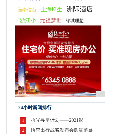
洲际酒店
上海蜂生
衡泰信百
“浙江小
元祖梦世
绿城理想
广告
24小时新闻排行
拾光寻星计划——2021影
1
悟空出行战略发布会圆满落幕
2