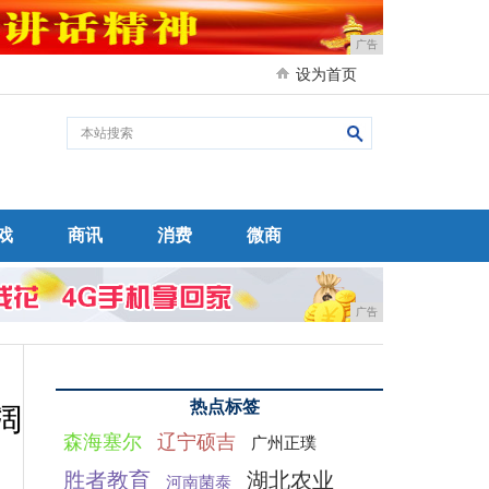
广告
设为首页
戏
商讯
消费
微商
广告
热点标签
阔
森海塞尔
辽宁硕吉
广州正璞
胜者教育
湖北农业
河南菌泰