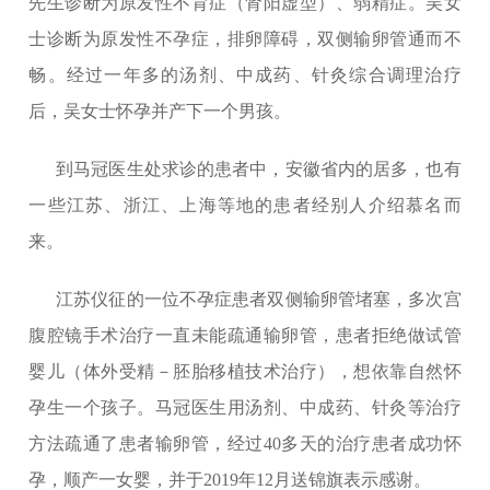
先生诊断为原发性不育症（肾阳虚型）、弱精症。吴女
士诊断为原发性不孕症，排卵障碍，双侧输卵管通而不
畅。经过一年多的汤剂、中成药、针灸综合调理治疗
后，吴女士怀孕并产下一个男孩。
到马冠医生处求诊的患者中，安徽省内的居多，也有
一些江苏、浙江、上海等地的患者经别人介绍慕名而
来。
江苏仪征的一位不孕症患者双侧输卵管堵塞，多次宫
腹腔镜手术治疗一直未能疏通输卵管，患者拒绝做试管
婴儿（体外受精－胚胎移植技术治疗），想依靠自然怀
孕生一个孩子。马冠医生用汤剂、中成药、针灸等治疗
方法疏通了患者输卵管，经过40多天的治疗患者成功怀
孕，顺产一女婴，并于2019年12月送锦旗表示感谢。