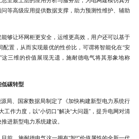
顾问等高级应用提供数据支撑，助力预测性维护、辅助
仅能够让环网柜更安全，运维更高效，用户还可以基于
同配置，从而实现最优的性价比，可谓将智能化在“安
”这三维的价值展现无遗，施耐德电气将其形象地称
能低碳转型
家能源局、国家数据局制定了《加快构建新型电力系统行
步加大工作力度，以“小切口”解决“大问题”，提升电网对清
快推进新型电力系统建设。
目前，施耐德电气这一拥有“智³”价值属性的全新一代