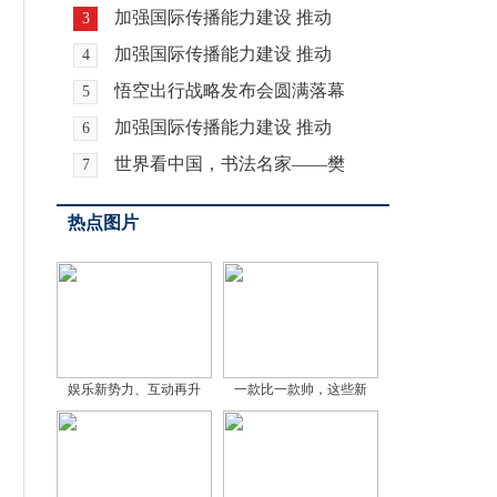
加强国际传播能力建设 推动
3
加强国际传播能力建设 推动
4
悟空出行战略发布会圆满落幕
5
加强国际传播能力建设 推动
6
世界看中国，书法名家——樊
7
热点图片
娱乐新势力、互动再升
一款比一款帅，这些新