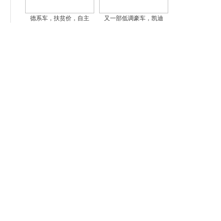
德系车，扶贫价，自主
又一部低调豪车，凯迪