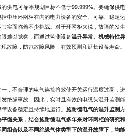
的供电可靠率规划目标不低于99.999%。要确保供电
包括中压环网柜在内的电力设备的安全、可靠、稳定运
标其实面临着不少挑战。对于环网柜来说，故障的发生
肉眼难以觉察，而通过监测设备
温升异常、机械特性异
发现故障，防范故障风险，有效预测和延长设备寿命。
之一，不合理的电气连接将致使开关运行温度过高，进
引发绝缘事故。因此，实时且有效的电缆头温升监测能
保障设备稳定且持续地运行。
施耐德电气的温升监测方
热平衡关系，结合施耐德电气多年来对环网柜的研究和
不同组合以及不同绝缘气体类型下的温升故障下，均能