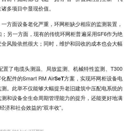
在诸多项目中显现价值。
，一方面设备老化严重，环网柜缺少相应的监测装置，
；另一方面，现有的传统环网柜普遍采用SF6作为绝
安全风险依然很大；同时，维护和回收的成本也会大幅
置了电缆头测温、局放监测、机械特性监测、T300
件的Smart RM Air
方案，实现环网柜设备电
SeT
监测。此举不仅能够大幅提升老旧建筑中压配电系统的
监测和设备全生命周期管理能力的提升，还能更好地满
经济和社会效益的“双丰收”。