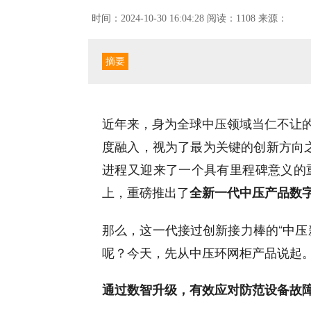
时间：2024-10-30 16:04:28
阅读：1108
来源：
摘要
近年来，身为全球中压领域当仁不让
度融入，视为了最为关键的创新方向
进程又迎来了一个具有里程碑意义的重
上，重磅推出了
全新一代中压产品数
那么，这一代接过创新接力棒的“中压
呢？今天，先从中压环网柜产品说起
通过数智升级，有效应对防范设备故