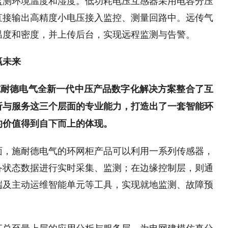
监测环境温度和湿度。低功耗电压互感器采用电容分压
直接输出高精度小电压接入监控、测量回路中。远传气
温度和密度，并上传后台，实现远程监测与告警。
赢未来
施耐德电气全新一代中压产品数字化解决方案整合了互
析与服务这三个层面的专业能力，打造出了一套智能环
的价值得到自下而上的体现。
面，施耐德电气的环网柜产品可以利用一系列传感器，
备状态数据进行实时采集、监测；在边缘控制层，则通
端及主动运维智能单元等工具，实现就地监测、故障预
汇总至最上层的应用分析与服务层，为电网建模仿真分