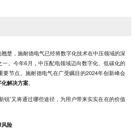
的翘楚，施耐德电气已经将数字化技术在中压领域的深
之一。今年6月，中压配电领域迈向数字化、低碳化的
要节点。施耐德电气在广受瞩目的2024年创新峰会
。
字化解决方案
新锐”又将通过哪些途径，为用户带来实实在在的价值
。
障风险