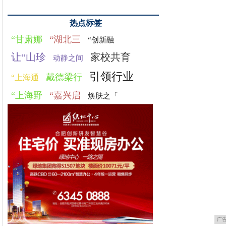
热点标签
“甘肃娜
“湖北三
“创新融
让“山珍
家校共育
动静之间
引领行业
戴德梁行
“上海通
“上海野
“嘉兴启
焕肤之「
广