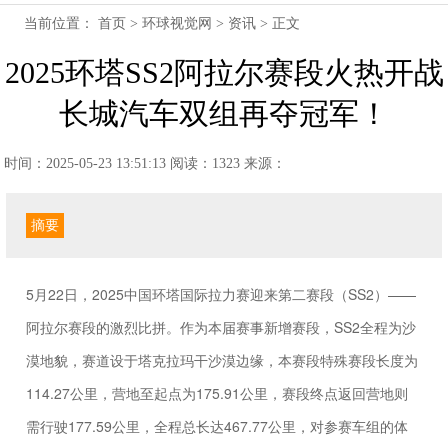
当前位置：
首页
>
环球视觉网
>
资讯
> 正文
2025环塔SS2阿拉尔赛段火热开战
长城汽车双组再夺冠军！
时间：2025-05-23 13:51:13
阅读：1323
来源：
摘要
5月22日，2025中国环塔国际拉力赛迎来第二赛段（SS2）——
阿拉尔赛段的激烈比拼。作为本届赛事新增赛段，SS2全程为沙
漠地貌，赛道设于塔克拉玛干沙漠边缘，本赛段特殊赛段长度为
114.27公里，营地至起点为175.91公里，赛段终点返回营地则
需行驶177.59公里，全程总长达467.77公里，对参赛车组的体