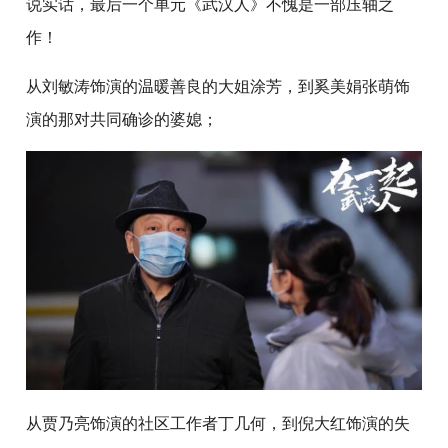
说实话，最后一个单元《武汉人》不愧是一部压轴之
作！
从刘敏涛饰演的温暖善良的大姐涂芳，到奚美娟张萌饰
演的那对共同确诊的婆媳；
从贾乃亮饰演的社区工作者丁几何，到倪大红饰演的失