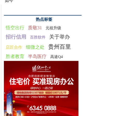
如今
热点标签
悟空出行
质敬31
元祖升级
招行信用
关于举办
百胜软件
贵州百里
细微之处
店匠合作
胜者教育
半岛医疗
高途Q4