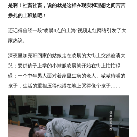
是啊！社畜社畜，说的就是这样在现实和理想之间苦苦
挣扎的上班族吧
！
还记得曾经一段“凌晨4点的上海”视频走红网络引发了大
家热议。
深夜里加完班回家的姑娘走在凌晨的大街上突然崩溃大
哭；要供孩子上学的小摊贩凌晨就开始在街上忙忙碌
碌；一个中年男人面对着家里生病的老人、嗷嗷待哺的
孩子，生活的重担压得他蹲在地上哭得像个孩子……