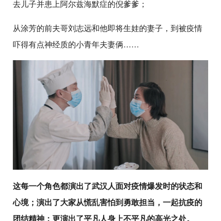
去儿子并患上阿尔兹海默症的倪爹爹；
从涂芳的前夫哥刘志远和他即将生娃的妻子，到被疫情
吓得有点神经质的小青年夫妻俩……
这每一个角色都演出了武汉人面对疫情爆发时的状态和
心境；演出了大家从慌乱害怕到勇敢担当，一起抗疫的
团结精神；更演出了平凡人身上不平凡的高光之处。