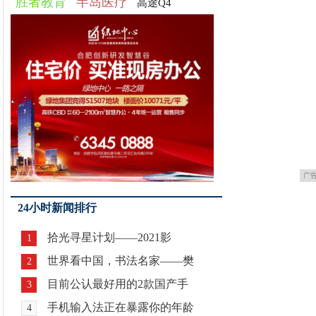
胜者教育
半岛医疗
高途Q4
广
24小时新闻排行
拾光寻星计划——2021影
1
世界看中国，书法名家——樊
2
目前公认最好用的2款国产手
3
手机输入法正在暴露你的年龄
4