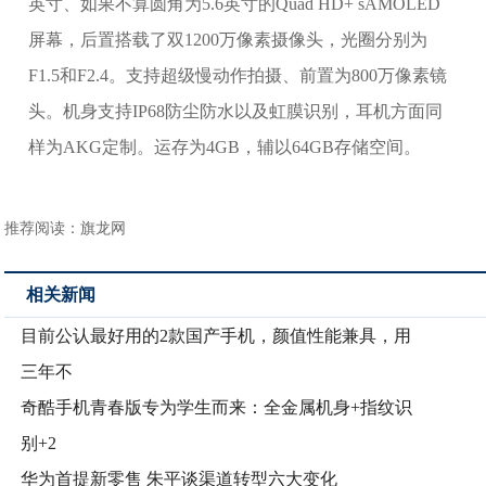
英寸、如果不算圆角为5.6英寸的Quad HD+ sAMOLED
屏幕，后置搭载了双1200万像素摄像头，光圈分别为
F1.5和F2.4。支持超级慢动作拍摄、前置为800万像素镜
头。机身支持IP68防尘防水以及虹膜识别，耳机方面同
样为AKG定制。运存为4GB，辅以64GB存储空间。
推荐阅读：
旗龙网
相关新闻
目前公认最好用的2款国产手机，颜值性能兼具，用
三年不
奇酷手机青春版专为学生而来：全金属机身+指纹识
别+2
华为首提新零售 朱平谈渠道转型六大变化