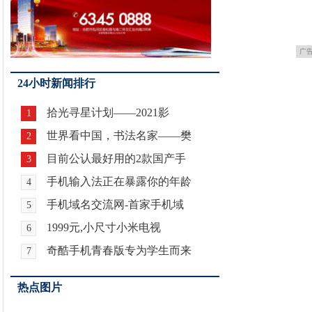
广
24小时新闻排行
拾光寻星计划——2021影
1
世界看中国，书法名家——樊
2
目前公认最好用的2款国产手
3
手机输入法正在暴露你的年龄
4
手机域名交流网-首家手机域
5
1999元,小尺寸小米电视
6
奇酷手机青春版专为学生而来
7
热点图片