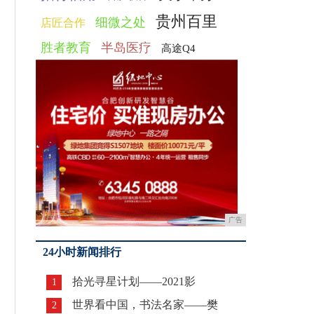
贵州百里
细微之处
店匠合作
胜者教育
半岛医疗
高途Q4
广告
24小时新闻排行
拾光寻星计划——2021影
1
世界看中国，书法名家——樊
2