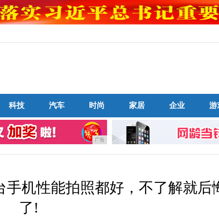
科技
汽车
时尚
家居
企业
游
广告
这台手机性能拍照都好，不了解就后
了!