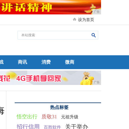
广告
设为首页
戏
商讯
消费
微商
广告
热点标签
悔
悟空出行
质敬31
元祖升级
招行信用
关于举办
百胜软件