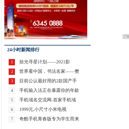
广
24小时新闻排行
拾光寻星计划——2021影
1
世界看中国，书法名家——樊
2
目前公认最好用的2款国产手
3
手机输入法正在暴露你的年龄
4
手机域名交流网-首家手机域
5
1999元,小尺寸小米电视
6
奇酷手机青春版专为学生而来
7