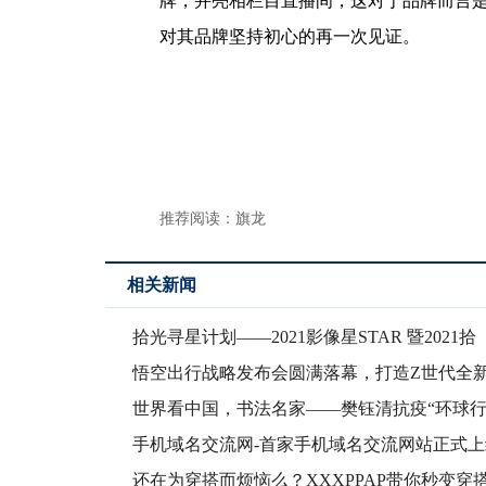
牌，并亮相栏目直播间，这对于品牌而言
对其品牌坚持初心的再一次见证。
推荐阅读：
旗龙
相关新闻
拾光寻星计划——2021影像星STAR 暨2021拾
悟空出行战略发布会圆满落幕，打造Z世代全
车生活
世界看中国，书法名家——樊钰清抗疫“环球行
手机域名交流网-首家手机域名交流网站正式上
还在为穿搭而烦恼么？XXXPPAP带你秒变穿