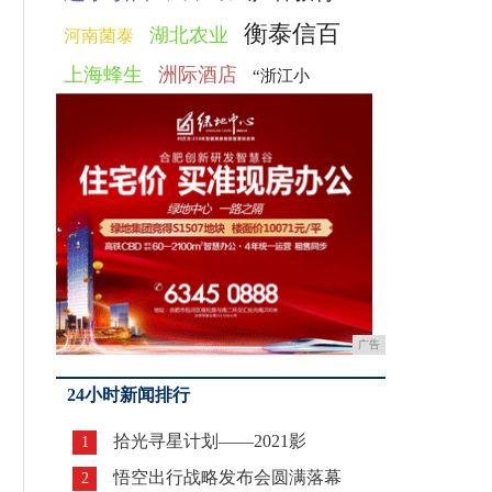
衡泰信百
湖北农业
河南菌泰
上海蜂生
洲际酒店
“浙江小
广告
24小时新闻排行
拾光寻星计划——2021影
1
悟空出行战略发布会圆满落幕
2