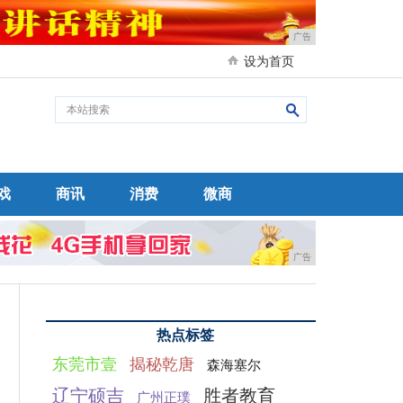
广告
设为首页
戏
商讯
消费
微商
广告
热点标签
东莞市壹
揭秘乾唐
森海塞尔
辽宁硕吉
胜者教育
广州正璞