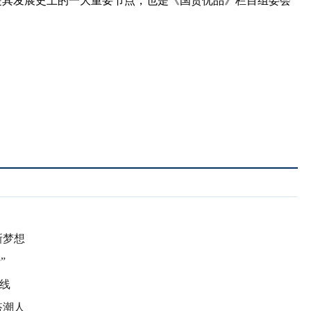
是其发展史上的一大重要节点，也是《国货优品》栏目组委会
新梦想
”
线
搭潮人