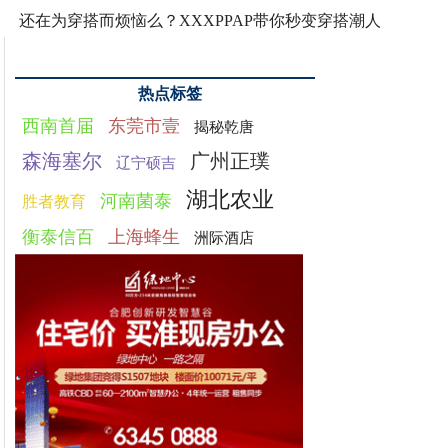
还在为穿搭而烦恼么？XXXPPAP带你秒变穿搭潮人
热点标签
西南首届
东莞市壹
揭秘乾唐
森海塞尔
广州正璞
辽宁硕吉
湖北农业
河南菌泰
胜者教育
衡泰信百
上海蜂生
洲际酒店